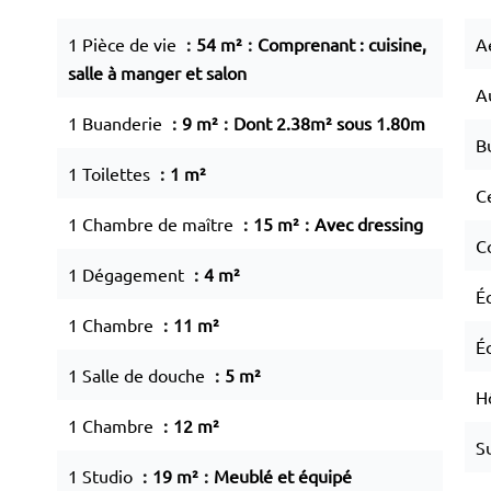
1 Pièce de vie
54 m²
Comprenant : cuisine,
A
salle à manger et salon
A
1 Buanderie
9 m²
Dont 2.38m² sous 1.80m
B
1 Toilettes
1 m²
C
1 Chambre de maître
15 m²
Avec dressing
C
1 Dégagement
4 m²
É
1 Chambre
11 m²
É
1 Salle de douche
5 m²
H
1 Chambre
12 m²
S
1 Studio
19 m²
Meublé et équipé