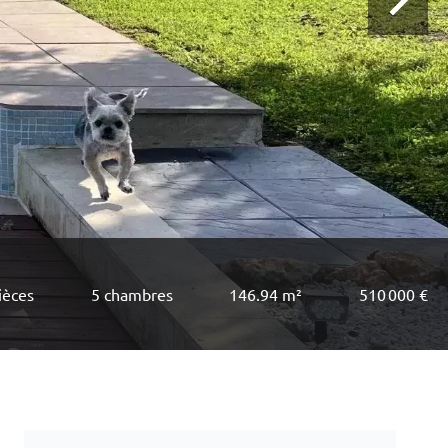
ièces
5 chambres
146.94 m²
510 000 €