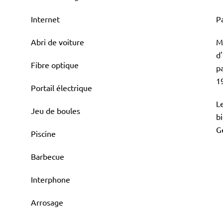
Internet
P
Abri de voiture
M
d
Fibre optique
pa
1
Portail électrique
L
Jeu de boules
bi
G
Piscine
Barbecue
Interphone
Arrosage