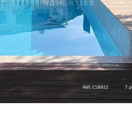
Réf. CS8922
7 p