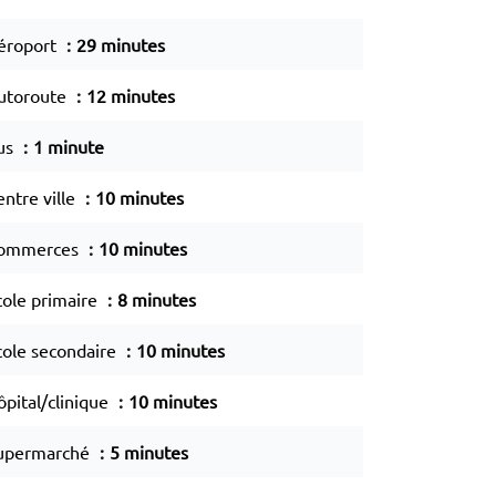
éroport
29 minutes
utoroute
12 minutes
us
1 minute
entre ville
10 minutes
ommerces
10 minutes
cole primaire
8 minutes
cole secondaire
10 minutes
ôpital/clinique
10 minutes
upermarché
5 minutes